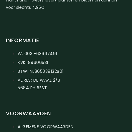
Plants and Flowers levert planten en bloemen aanhuis
voor slechts 4,95€.
INFORMATIE
W: 0031-639117491
KVK: 89606531
BTW: NL865038132B01
ADRES: DE WAAL 2/B
5684 PH BEST
VOORWAARDEN
ALGEMENE VOORWAARDEN