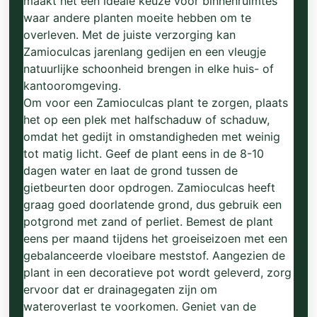
maakt het een ideale keuze voor binnenruimtes
waar andere planten moeite hebben om te
overleven. Met de juiste verzorging kan
Zamioculcas jarenlang gedijen en een vleugje
natuurlijke schoonheid brengen in elke huis- of
kantooromgeving.
Om voor een Zamioculcas plant te zorgen, plaats
het op een plek met halfschaduw of schaduw,
omdat het gedijt in omstandigheden met weinig
tot matig licht. Geef de plant eens in de 8-10
dagen water en laat de grond tussen de
gietbeurten door opdrogen. Zamioculcas heeft
graag goed doorlatende grond, dus gebruik een
potgrond met zand of perliet. Bemest de plant
eens per maand tijdens het groeiseizoen met een
gebalanceerde vloeibare meststof. Aangezien de
plant in een decoratieve pot wordt geleverd, zorg
ervoor dat er drainagegaten zijn om
wateroverlast te voorkomen. Geniet van de