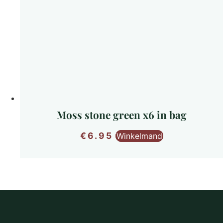
Moss stone green x6 in bag
€
6.95
Winkelmand