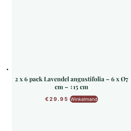
2 x 6 pack Lavendel angustifolia – 6 x Ø7
cm – ↕15 cm
€
29.95
Winkelmand