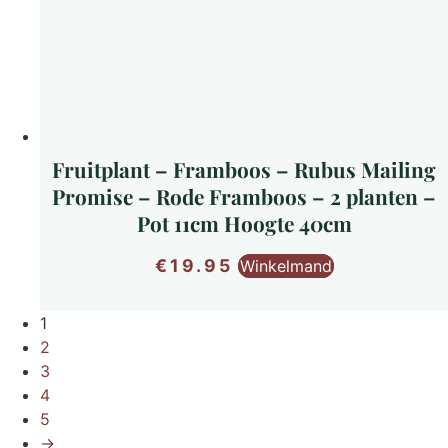
Fruitplant – Framboos – Rubus Mailing
Promise – Rode Framboos – 2 planten –
Pot 11cm Hoogte 40cm
€
19.95
Winkelmand
1
2
3
4
5
→