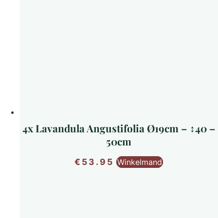
4x Lavandula Angustifolia Ø19cm – ↕40 –
50cm
€
53.95
Winkelmand