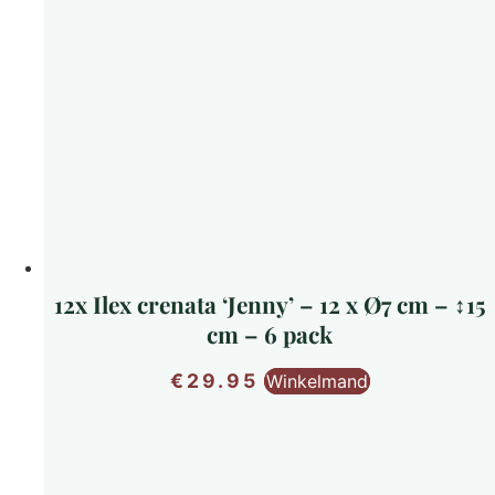
12x Ilex crenata ‘Jenny’ – 12 x Ø7 cm – ↕15
cm – 6 pack
€
29.95
Winkelmand