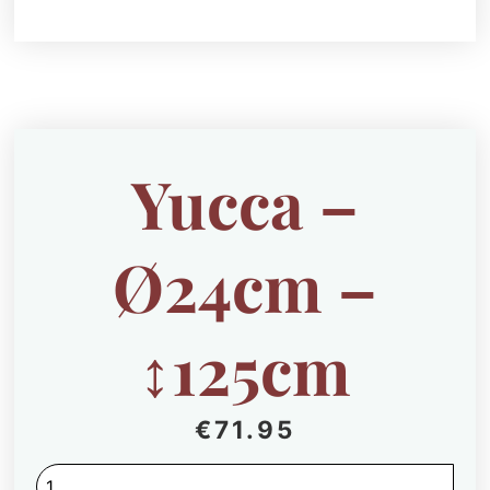
Yucca –
Ø24cm –
↕125cm
€
71.95
Yucca
-