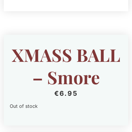
XMASS BALL
– Smore
€
6.95
Out of stock