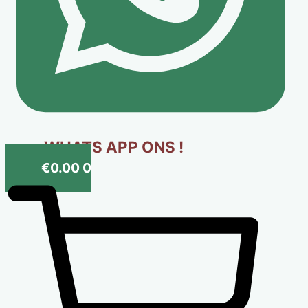
WHATS APP ONS !
€
0.00
0