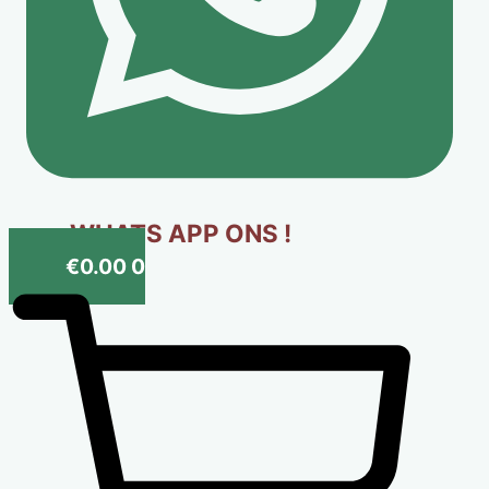
WHATS APP ONS !
€
0.00
0