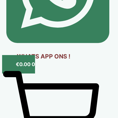
WHATS APP ONS !
€
0.00
0