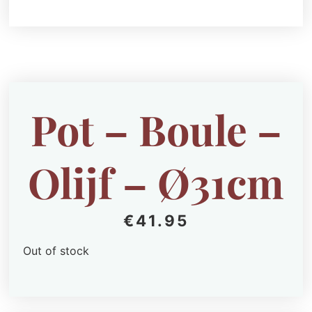
Pot – Boule –
Olijf – Ø31cm
€
41.95
Out of stock