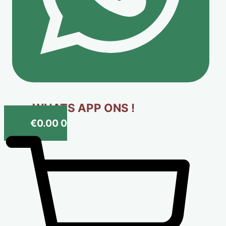
WHATS APP ONS !
€
0.00
0