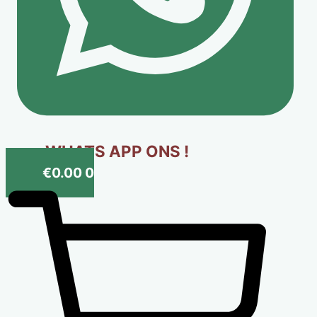
WHATS APP ONS !
€
0.00
0