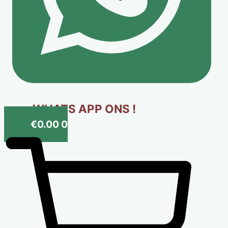
WHATS APP ONS !
€
0.00
0