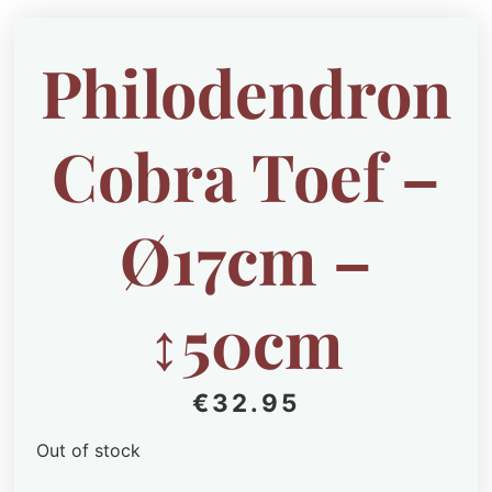
Philodendron
Cobra Toef –
Ø17cm –
↕50cm
€
32.95
Out of stock