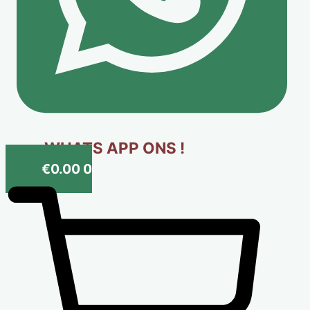
WHATS APP ONS !
€
0.00
0