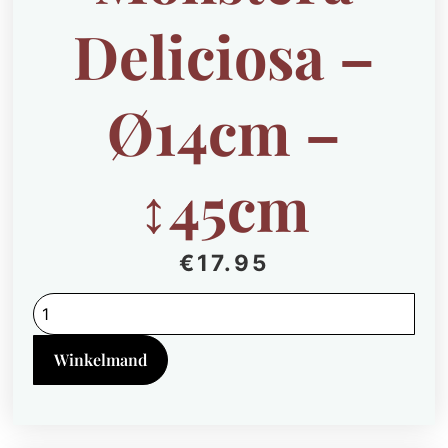
Deliciosa –
Ø14cm –
↕45cm
€
17.95
Monstera
Deliciosa
-
Ø14cm
Winkelmand
-
↕45cm
quantity