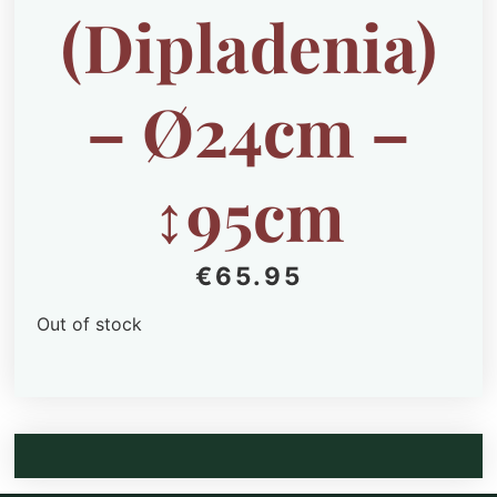
(Dipladenia)
– Ø24cm –
↕95cm
€
65.95
Out of stock