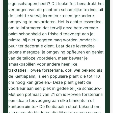
eigenschappen heeft? Dit leuke feit benadrukt het
vermogen van de plant om schadelijke toxines uit
de lucht te verwijderen en zo een gezondere
omgeving te bevorderen. Het is echter essentieel
om te informeren dat terwijl deze betoverende
palm schoonheid en frisheid toevoegt aan je
ruimte, hij niet gegeten mag worden, omdat hij
puur ter decoratie dient. Laat deze levendige
groene metgezel je omgeving opfleuren en geniet
van de talloze voordelen, maar bewaar je
smaakpapillen voor andere heerlijke
traktaties!Howea forsteriana, ook wel bekend als
de Kentiapalm, is een populaire plant die tot 110
cm hoog kan groeien.- Deze plant geeft de
voorkeur aan een plek in gedeeltelijke schaduw.-
Met een potmaat van 21 cm is Howea forsteriana
een ideale toevoeging aan elke binnentuin of
kantoorruimte.- De Kentiapalm staat bekend om
zijn elegante bladeren die lijken op veren en een