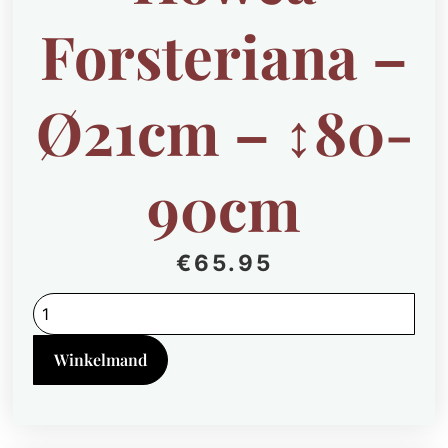
Forsteriana –
Ø21cm – ↕80-
90cm
€
65.95
Howea
Forsteriana
-
Ø21cm
Winkelmand
-
↕80-
90cm
quantity