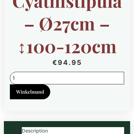
Cyathistipula
– Ø27cm –
↕100-120cm
€
94.95
Ficus
Cyathistipula
-
Ø27cm
Winkelmand
-
↕100-
120cm
quantity
Description