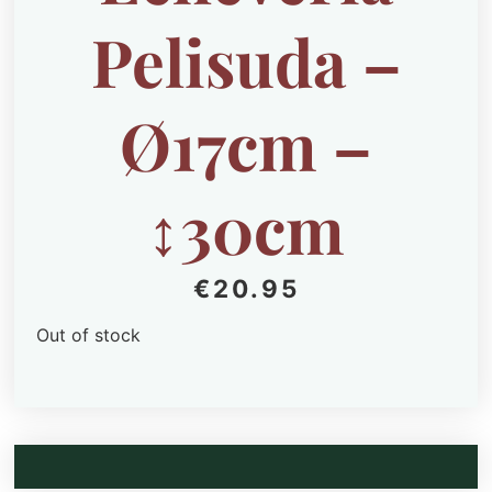
Pelisuda –
Ø17cm –
↕30cm
€
20.95
Out of stock