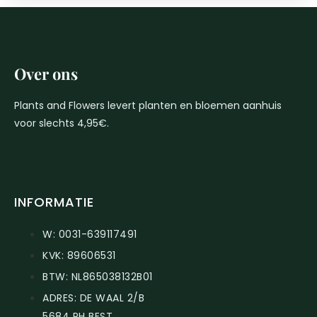
Over ons
Plants and Flowers levert planten en bloemen aanhuis
voor slechts 4,95€.
INFORMATIE
W: 0031-639117491
KVK: 89606531
BTW: NL865038132B01
ADRES: DE WAAL 2/B
5684 PH BEST