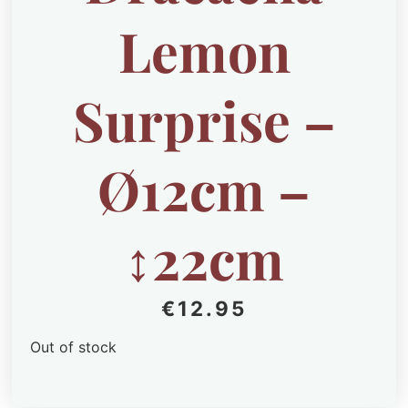
Lemon
Surprise –
Ø12cm –
↕22cm
€
12.95
Out of stock