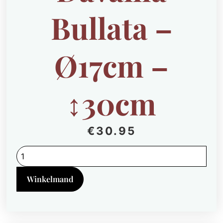
Bullata –
Ø17cm –
↕30cm
€
30.95
Davallia
Bullata
-
Ø17cm
Winkelmand
-
↕30cm
quantity