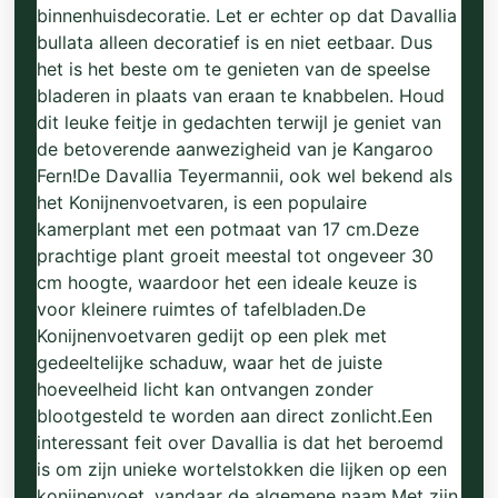
binnenhuisdecoratie. Let er echter op dat Davallia
bullata alleen decoratief is en niet eetbaar. Dus
het is het beste om te genieten van de speelse
bladeren in plaats van eraan te knabbelen. Houd
dit leuke feitje in gedachten terwijl je geniet van
de betoverende aanwezigheid van je Kangaroo
Fern!De Davallia Teyermannii, ook wel bekend als
het Konijnenvoetvaren, is een populaire
kamerplant met een potmaat van 17 cm.Deze
prachtige plant groeit meestal tot ongeveer 30
cm hoogte, waardoor het een ideale keuze is
voor kleinere ruimtes of tafelbladen.De
Konijnenvoetvaren gedijt op een plek met
gedeeltelijke schaduw, waar het de juiste
hoeveelheid licht kan ontvangen zonder
blootgesteld te worden aan direct zonlicht.Een
interessant feit over Davallia is dat het beroemd
is om zijn unieke wortelstokken die lijken op een
konijnenvoet, vandaar de algemene naam.Met zijn