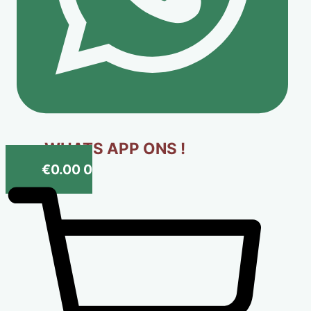
WHATS APP ONS !
€
0.00
0