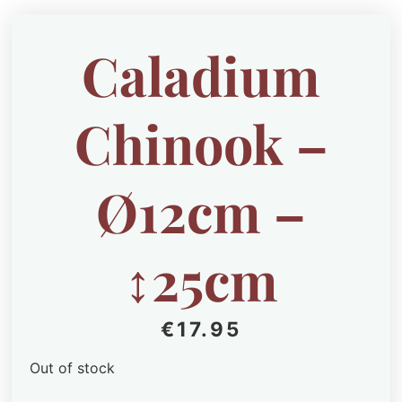
Caladium
Chinook –
Ø12cm –
↕25cm
€
17.95
Out of stock