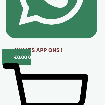
WHATS APP ONS !
€
0.00
0