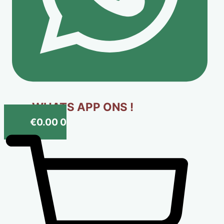
WHATS APP ONS !
€
0.00
0