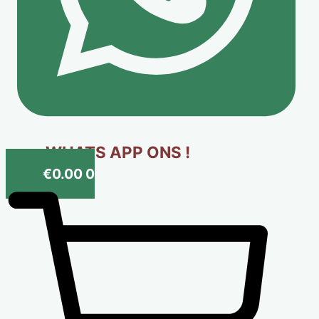
WHATS APP ONS !
€
0.00
0