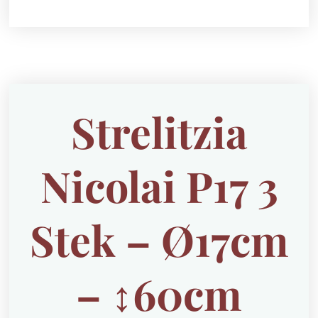
Strelitzia
Nicolai P17 3
Stek – Ø17cm
– ↕60cm