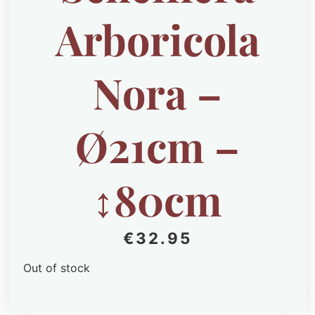
Arboricola
Nora –
Ø21cm –
↕80cm
€
32.95
Out of stock