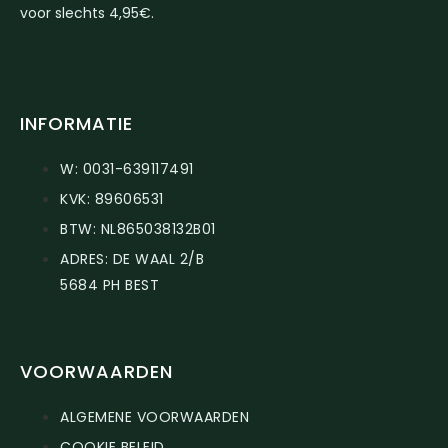
voor slechts 4,95€.
INFORMATIE
W: 0031-639117491
KVK: 89606531
BTW: NL865038132B01
ADRES: DE WAAL 2/B
5684 PH BEST
VOORWAARDEN
ALGEMENE VOORWAARDEN
COOKIE BELEID