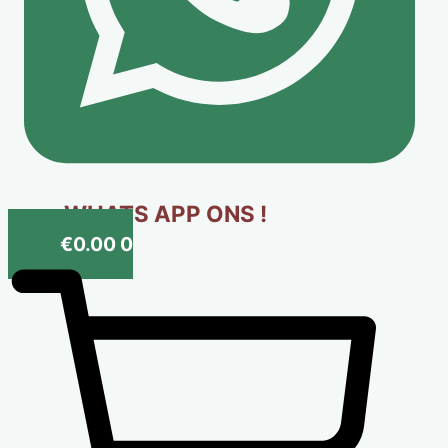
WHATS APP ONS !
€
0.00
0