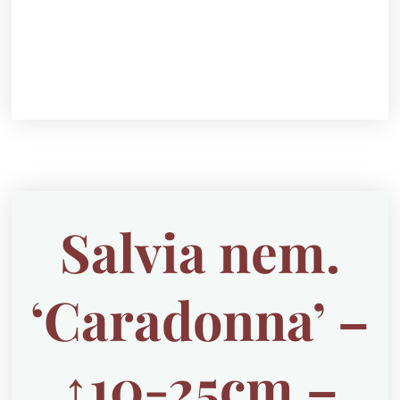
Salvia nem.
‘Caradonna’ –
↕10-25cm –