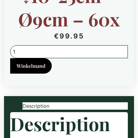
Ø9cm – 60x
€
99.95
Salvia
nem.
'Caradonna'
-
Winkelmand
↕10-
25cm
-
Ø9cm
-
60x
quantity
Description
Description