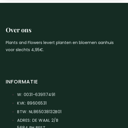
Over ons
Plants and Flowers levert planten en bloemen aanhuis
voor slechts 4,95€.
INFORMATIE
W: 0031-639117491
KVK: 89606531
BTW: NL865038132B01
ADRES: DE WAAL 2/B
5684 PH BEST