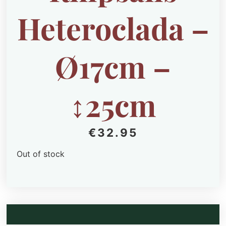
Heteroclada –
Ø17cm –
↕25cm
€
32.95
Out of stock