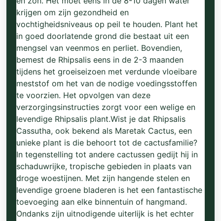
en zon. Het moet eens in de 8-10 dagen water
krijgen om zijn gezondheid en
vochtigheidsniveaus op peil te houden. Plant het
in goed doorlatende grond die bestaat uit een
mengsel van veenmos en perliet. Bovendien,
bemest de Rhipsalis eens in de 2-3 maanden
tijdens het groeiseizoen met verdunde vloeibare
meststof om het van de nodige voedingsstoffen
te voorzien. Het opvolgen van deze
verzorgingsinstructies zorgt voor een welige en
levendige Rhipsalis plant.Wist je dat Rhipsalis
Cassutha, ook bekend als Maretak Cactus, een
unieke plant is die behoort tot de cactusfamilie?
In tegenstelling tot andere cactussen gedijt hij in
schaduwrijke, tropische gebieden in plaats van
droge woestijnen. Met zijn hangende stelen en
levendige groene bladeren is het een fantastische
toevoeging aan elke binnentuin of hangmand.
Ondanks zijn uitnodigende uiterlijk is het echter