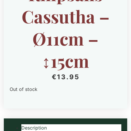
Cassutha –
Ø11cm –
↕15cm
€
13.95
Out of stock
Description