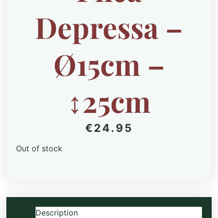
Depressa –
Ø15cm –
↕25cm
€
24.95
Out of stock
Description