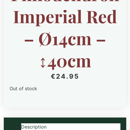
Imperial Red
– Ø14cm –
↕40cm
€
24.95
Out of stock
Description