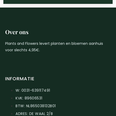
Over ons
Plants and Flowers levert planten en bloemen aanhuis
voor slechts 4,95€.
INFORMATIE
W: 0031-639117491
KVK: 89606531
BTW: NL865038132B01
ADRES: DE WAAL 2/B