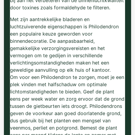
bij aan het verbeteren van de binnenluchtkwaliteit
door toxines zoals formaldehyde te filteren.
Met zijn aantrekkelijke bladeren en
luchtzuiverende eigenschappen is Philodendron
een populaire keuze geworden voor
binnendecoratie. De aanpasbaarheid,
gemakkelijke verzorgingsvereisten en het
vermogen om te gedijen in verschillende
verlichtingsomstandigheden maken het een
geweldige aanvulling op elk huis of kantoor.
Om voor een Philodendron te zorgen, moet je een
plek vinden met halfschaduw om optimale
lichtomstandigheden te bieden. Geef de plant
eens per week water en zorg ervoor dat de grond
tussen de gietbeurten iets droogt. Philodendrons
geven de voorkeur aan goed doorlatende grond,
dus gebruik bij het planten een mengsel van
veenmos, perliet en potgrond. Bemest de plant
eens per maand tijdens de lente en zomer met