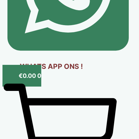
WHATS APP ONS !
€
0.00
0