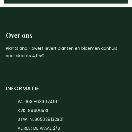
Over ons
Plants and Flowers levert planten en bloemen aanhuis
voor slechts 4,95€.
INFORMATIE
W: 0031-639117491
KVK: 89606531
BTW: NL865038132B01
ADRES: DE WAAL 2/B