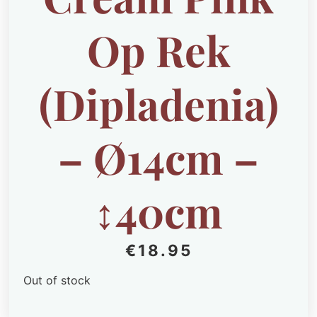
Op Rek
(Dipladenia)
– Ø14cm –
↕40cm
€
18.95
Out of stock