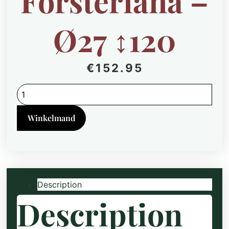
Forsteriana –
Ø27 ↕120
€
152.95
Howea
Forsteriana
-
Ø27
Winkelmand
↕120
quantity
Description
Description