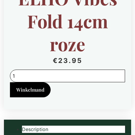
Fold 14cm
roze
€
23.95
Ficus
Elastica
‘Robusta’
in
Winkelmand
ELHO
Vibes
Fold
14cm
roze
quantity
Description