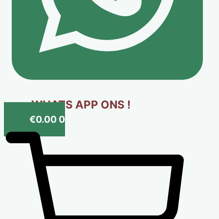
WHATS APP ONS !
€
0.00
0