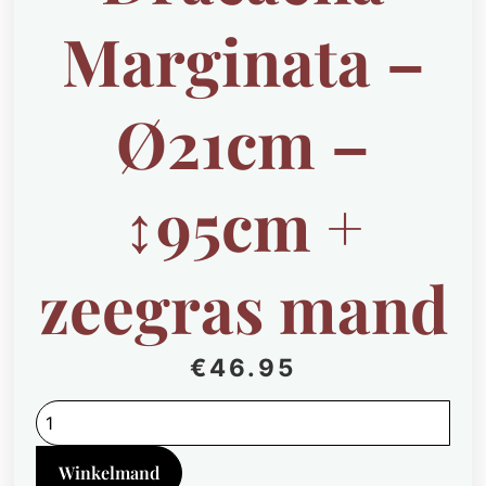
Marginata –
Ø21cm –
↕95cm +
zeegras mand
€
46.95
Dracaena
Marginata
-
Ø21cm
Winkelmand
-