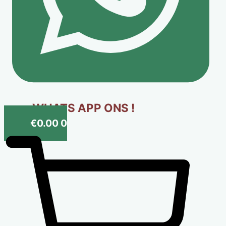
WHATS APP ONS !
€
0.00
0