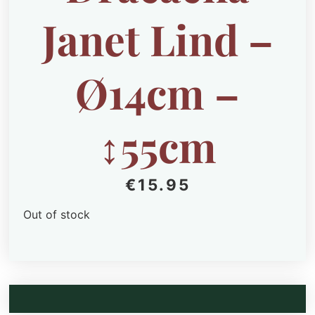
Janet Lind –
Ø14cm –
↕55cm
€
15.95
Out of stock