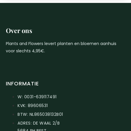
Over ons
Plants and Flowers levert planten en bloemen aanhuis
voor slechts 4,95€.
INFORMATIE
W: 0031-639117491
KVK: 89606531
BTW: NL865038132B01
ADRES: DE WAAL 2/B
5684 PH BEST