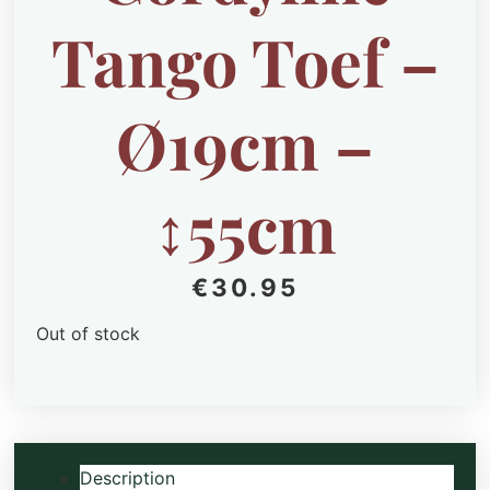
Tango Toef –
Ø19cm –
↕55cm
€
30.95
Out of stock
Description