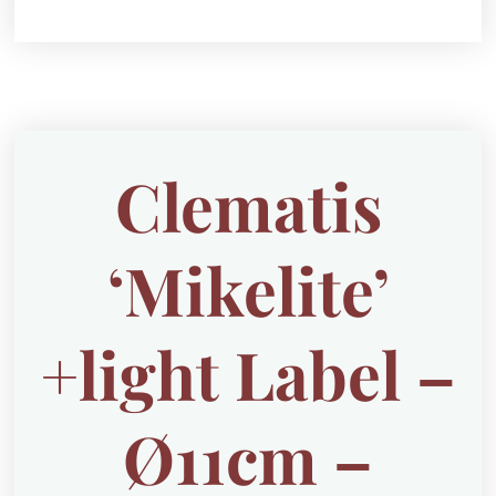
Clematis
‘Mikelite’
+light Label –
Ø11cm –