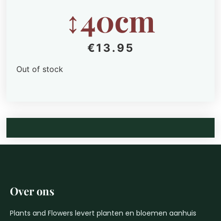
↕40cm
€
13.95
Out of stock
Over ons
Plants and Flowers levert planten en bloemen aanhuis