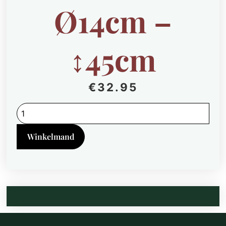
Ø14cm –
↕45cm
€
32.95
Calathea
Lancifolia
Insignis
-
Winkelmand
2
stuks
-
Ø14cm
-
↕45cm
quantity