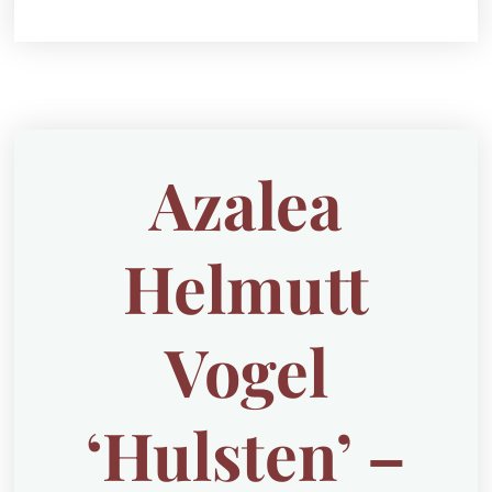
Azalea
Helmutt
Vogel
‘Hulsten’ –