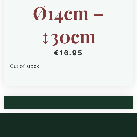
Ø14cm –
↕30cm
€
16.95
Out of stock