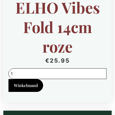
ELHO Vibes
Fold 14cm
roze
€
25.95
Asplenium
Parvati
in
ELHO
Winkelmand
Vibes
Fold
14cm
roze
quantity