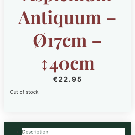
Antiquum –
Ø17cm –
↕40cm
€
22.95
Out of stock
Description